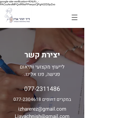
google-site-verification=KHzXr_-
PACozfevlMPQxfRNxPPwvyoCjPgHJ2D3pZvo
יצירת קשר
לייעוץ מקצועי ותיאום
פגישה, פנו אלינו.
077-2311486
במקרים דחופים 077-2304618
izharerez@gmail.com
Liavachnish@gmail.com