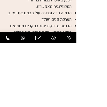
(3D) באיכות גבוהה במיוחד.
הטכנולוגיה מאפשרת:
הדמיה חדה וברורה של מבנים אנטומיים
הערכת פנים ושלד
הדגמה מדויקת יותר במקרים מסוימים
חשוב להבין - תלת מימד אינו תחליף
למיומנות הרופא, אלא כלי משלים בידיים
מיומנות.
מרפאה פרטית עם ציוד
מתקדם ויחס אישי
המרפאה ממוקמת בבית פרטי, בסביבה
שקטה ונעימה. עבור נשים רבות, עצם
האווירה משפיעה על החוויה.
יחס אישי, זמינות תורים רחבה והסבר
סבלני על כל ממצא - אלו אינם פרטים
שוליים, אלא חלק בלתי נפרד מהבדיקה.