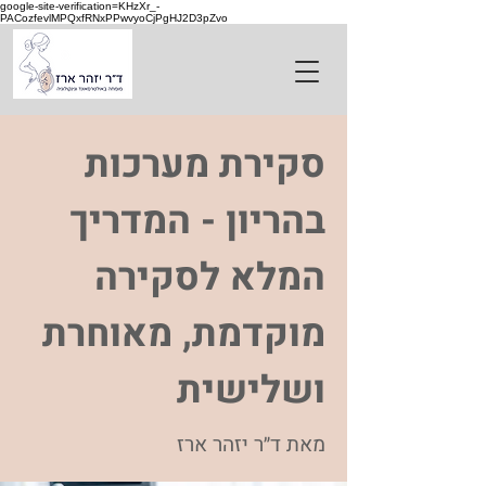
google-site-verification=KHzXr_-
PACozfevlMPQxfRNxPPwvyoCjPgHJ2D3pZvo
סקירת מערכות
בהריון - המדריך
המלא לסקירה
מוקדמת, מאוחרת
ושלישית
מאת ד״ר יזהר ארז