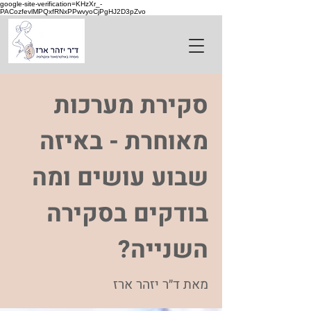
google-site-verification=KHzXr_-
PACozfevlMPQxfRNxPPwvyoCjPgHJ2D3pZvo
סקירת מערכות
מאוחרת - באיזה
שבוע עושים ומה
בודקים בסקירה
השנייה?
מאת ד״ר יזהר ארז